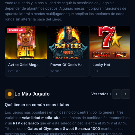
cada resultado y la posibilidad de seguir la mecánica de juego sin
depender de algoritmos opacos. Algunas mesas incorporan funciones de
apuesta lateral o modos multijugador que amplían las opciones de cada
ronda sin alterar la base del juego.
POPULAR
Aztec Gold Megaways
Power Of Gods Hades
Lucky Hot
iSoftBet
Wazdan
EGT
‹
›
Lo Más Jugado
Ver todos
Qué tienen en común estos títulos
Los juegos más populares en un casino concentran, por lo general, tres
variables:
volatilidad media-alta
, mecánicas de bonificación reconocibles
y un
RTP declarado
que en esta selección oscila entre el 95 % y el 97 %.
Títulos como
Gates of Olympus
o
Sweet Bonanza 1000
mantienen su
posición porque combinan multiplicadores acumulables con rondas de