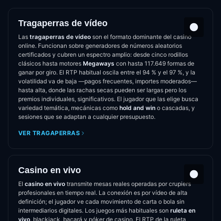
Tragaperras de vídeo
Las
tragaperras de vídeo
son el formato dominante del casino
online. Funcionan sobre generadores de números aleatorios
certificados y cubren un espectro amplio: desde cinco rodillos
clásicos hasta motores
Megaways
con hasta 117.649 formas de
ganar por giro. El RTP habitual oscila entre el 94 % y el 97 %, y la
volatilidad va de baja —pagos frecuentes, importes moderados—
hasta alta, donde las rachas secas pueden ser largas pero los
premios individuales, significativos. El jugador que las elige busca
variedad temática, mecánicas como
hold and win
o cascadas, y
sesiones que se adaptan a cualquier presupuesto.
VER TRAGAPERRAS
Casino en vivo
El
casino en vivo
transmite mesas reales operadas por crupiers
profesionales en tiempo real. La conexión es por vídeo de alta
definición; el jugador ve cada movimiento de carta o bola sin
intermediarios digitales. Los juegos más habituales son
ruleta en
vivo
, blackjack, bacará y póker de casino. El RTP de la ruleta