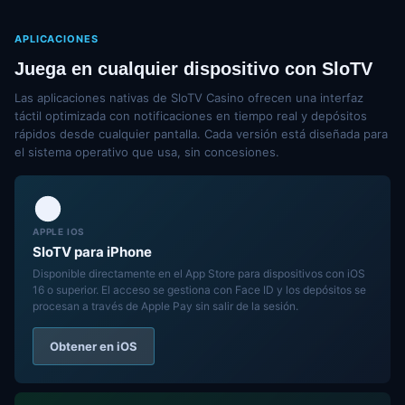
APLICACIONES
Juega en cualquier dispositivo con SloTV
Las aplicaciones nativas de SloTV Casino ofrecen una interfaz
táctil optimizada con notificaciones en tiempo real y depósitos
rápidos desde cualquier pantalla. Cada versión está diseñada para
el sistema operativo que usa, sin concesiones.
APPLE IOS
SloTV para iPhone
Disponible directamente en el App Store para dispositivos con iOS
16 o superior. El acceso se gestiona con Face ID y los depósitos se
procesan a través de Apple Pay sin salir de la sesión.
Obtener en iOS