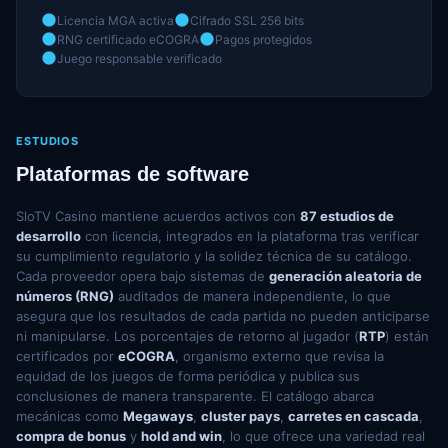
Licencia MGA activa
Cifrado SSL 256 bits
RNG certificado eCOGRA
Pagos protegidos
Juego responsable verificado
ESTUDIOS
Plataformas de software
SloTV Casino mantiene acuerdos activos con
87 estudios de
desarrollo
con licencia, integrados en la plataforma tras verificar
su cumplimiento regulatorio y la solidez técnica de su catálogo.
Cada proveedor opera bajo sistemas de
generación aleatoria de
números (RNG)
auditados de manera independiente, lo que
asegura que los resultados de cada partida no pueden anticiparse
ni manipularse. Los porcentajes de retorno al jugador (
RTP
) están
certificados por
eCOGRA
, organismo externo que revisa la
equidad de los juegos de forma periódica y publica sus
conclusiones de manera transparente. El catálogo abarca
mecánicas como
Megaways
,
cluster pays
,
carretes en cascada
,
compra de bonus
y
hold and win
, lo que ofrece una variedad real