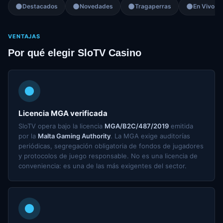
Destacados
Novedades
Tragaperras
En Vivo
VENTAJAS
Por qué elegir SloTV Casino
Licencia MGA verificada
SloTV opera bajo la licencia
MGA/B2C/487/2019
emitida
por la
Malta Gaming Authority
. La MGA exige auditorías
periódicas, segregación obligatoria de fondos de jugadores
y protocolos de juego responsable. No es una licencia de
conveniencia: es una de las más exigentes del sector.