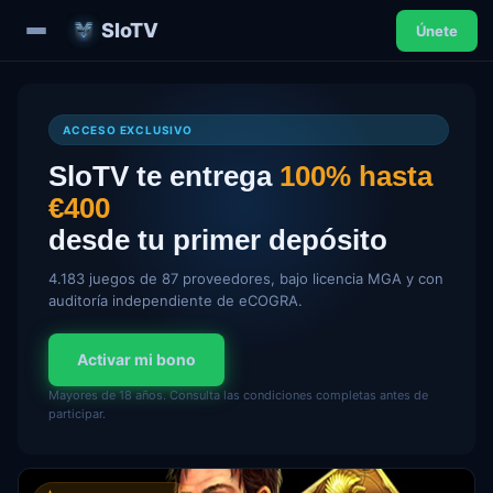
SloTV
Únete
ACCESO EXCLUSIVO
SloTV te entrega
100% hasta
€400
desde tu primer depósito
4.183 juegos de 87 proveedores, bajo licencia MGA y con
auditoría independiente de eCOGRA.
Activar mi bono
Mayores de 18 años. Consulta las condiciones completas antes de
participar.