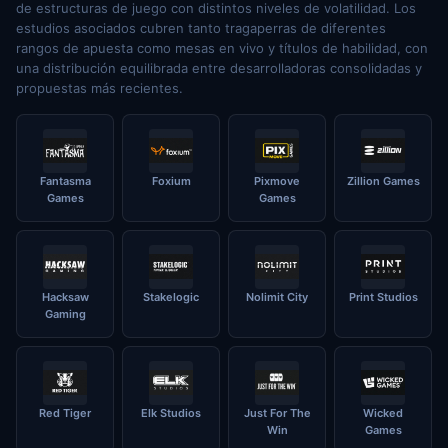
de estructuras de juego con distintos niveles de volatilidad. Los
estudios asociados cubren tanto tragaperras de diferentes
rangos de apuesta como mesas en vivo y títulos de habilidad, con
una distribución equilibrada entre desarrolladoras consolidadas y
propuestas más recientes.
Fantasma
Foxium
Pixmove
Zillion Games
Games
Games
Hacksaw
Stakelogic
Nolimit City
Print Studios
Gaming
Red Tiger
Elk Studios
Just For The
Wicked
Win
Games