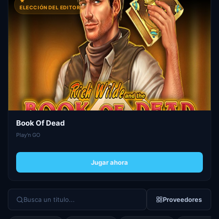
ELECCIÓN DEL EDITOR
Book Of Dead
Play'n GO
Jugar ahora
Busca un titulo...
Proveedores